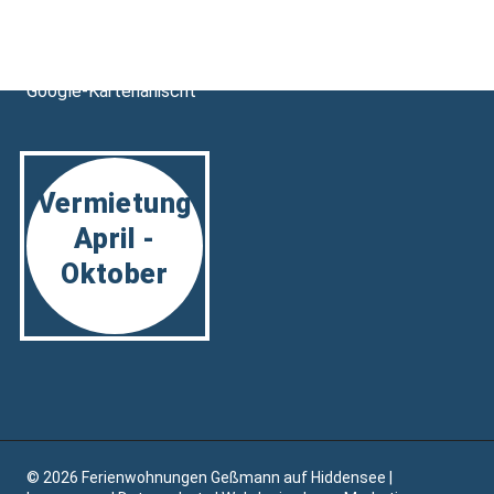
Königsbarg 4
18565 Neuendorf / Hiddensee
E-Mail:
ferienwohnungen.gessmann@t-online.de
Google-Kartenanischt
Vermietung
April -
Oktober
© 2026 Ferienwohnungen Geßmann auf Hiddensee |